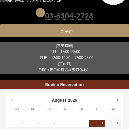
東京都渋谷区代々木4丁目10−7 1F
03-6304-2728
ご予約
[営業時間]
平日 17:00 -23:00
土日祝 12:00-14:30 17:00-23:00
[定休日]
月曜（祝日の場合は翌日休み）
Book a Reservation
August
2026
undefined
unde
Su
M
Tu
W
Th
F
Sa
1
2
3
4
5
6
7
8