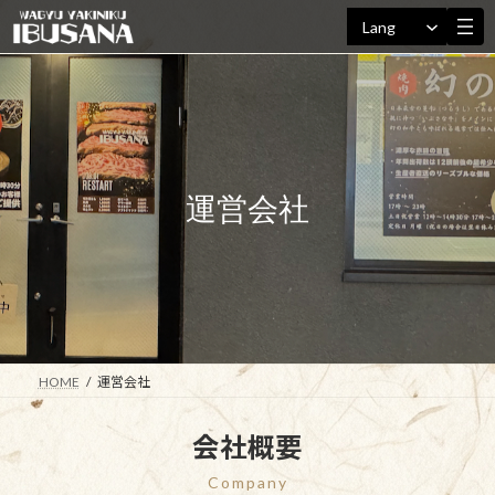
Lang
コ
ナ
ン
ビ
テ
ゲ
ン
ー
ツ
シ
へ
ョ
ス
ン
運営会社
キ
に
ッ
移
プ
動
HOME
運営会社
会社概要
Company