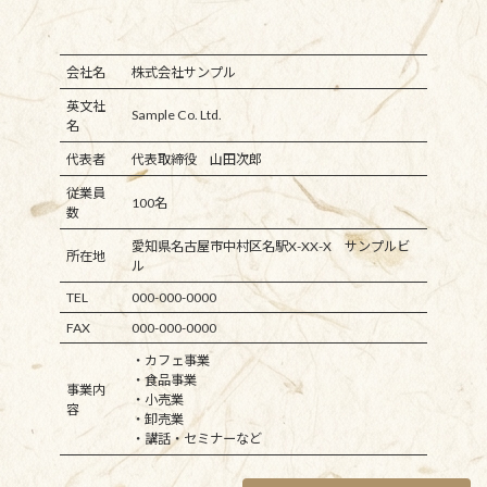
会社名
株式会社サンプル
英文社
Sample Co. Ltd.
名
代表者
代表取締役 山田次郎
従業員
100名
数
愛知県名古屋市中村区名駅X-XX-X サンプルビ
所在地
ル
TEL
000-000-0000
FAX
000-000-0000
・カフェ事業
・食品事業
事業内
・小売業
容
・卸売業
・講話・セミナーなど